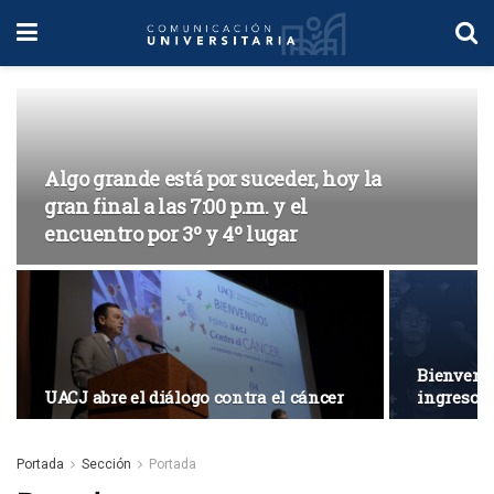
Algo grande está por suceder, hoy la
gran final a las 7:00 p.m. y el
encuentro por 3º y 4º lugar
Bienveni
UACJ abre el diálogo contra el cáncer
ingreso
Portada
Sección
Portada