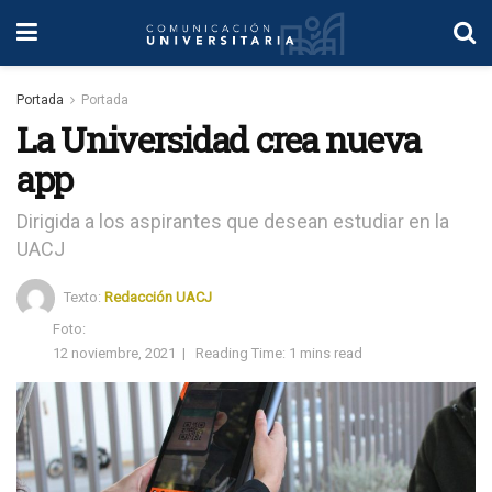
Portada
Portada
La Universidad crea nueva
app
Dirigida a los aspirantes que desean estudiar en la
UACJ
Texto:
Redacción UACJ
Foto:
12 noviembre, 2021
|
Reading Time: 1 mins read