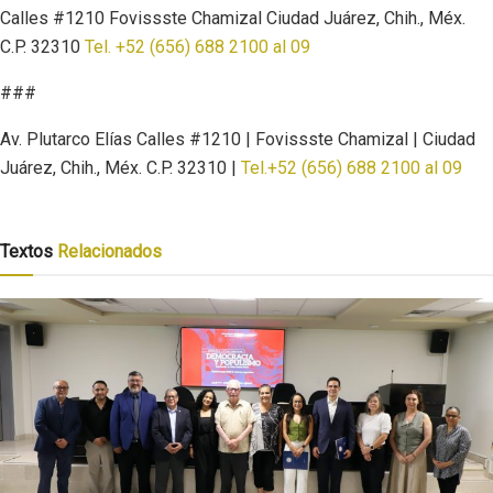
Calles #1210 Fovissste Chamizal Ciudad Juárez, Chih., Méx.
C.P. 32310
Tel. +52 (656) 688 2100 al 09
###
Av. Plutarco Elías Calles #1210 | Fovissste Chamizal | Ciudad
Juárez, Chih., Méx. C.P. 32310 |
Tel.+52 (656) 688 2100 al 09
Textos
Relacionados