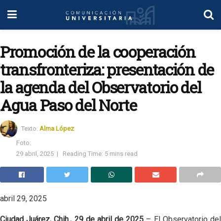
Promoción de la cooperación
transfronteriza: presentación de
la agenda del Observatorio del
Agua Paso del Norte
Texto:
Alma López
Foto:
29 abril, 2025
|
Reading Time: 5 mins read
abril 29, 2025
Ciudad Juárez, Chih., 29 de abril de 2025
– El Observatorio de