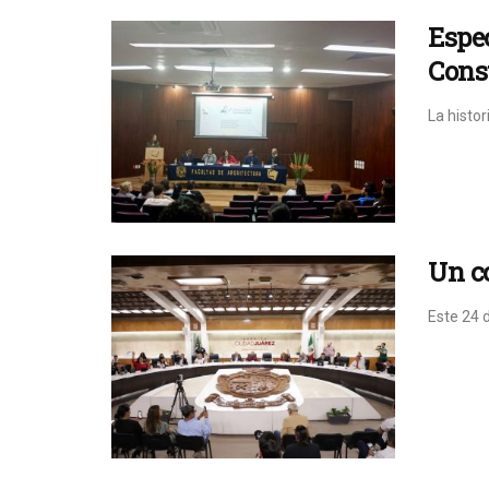
Espec
Cons
La histor
Un c
Este 24 d