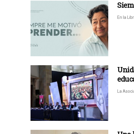
Siem
En la Lib
Unida
educ
La Asoci