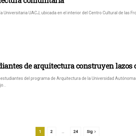
lectura comunitaria
ía Universitaria UACJ, ubicada en el interior del Centro Cultural de las F
iantes de arquitectura construyen lazos 
 estudiantes del programa de Arquitectura de la Universidad Autónoma
o...
1
2
…
24
Sig