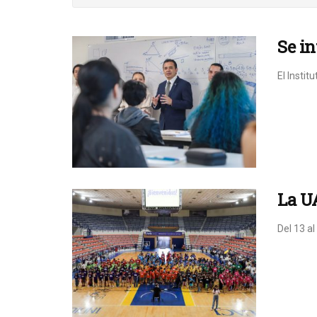
Se in
El Instit
La U
Del 13 al