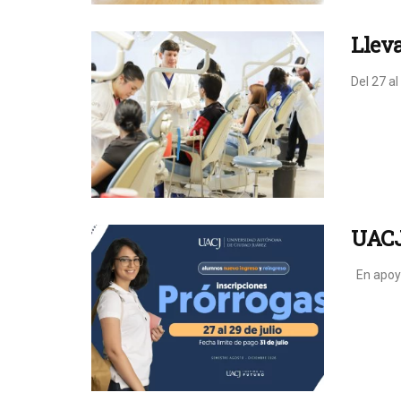
Lleva
Del 27 a
UACJ 
En apoyo