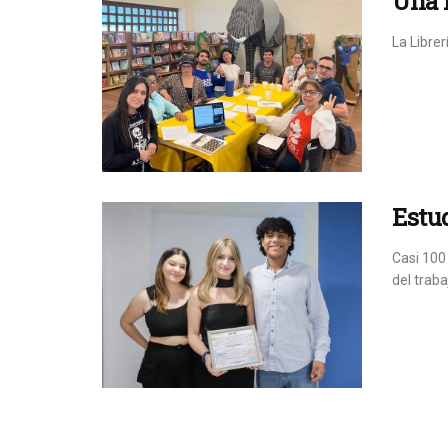
Una 
La Librer
Estud
Casi 100
del trabaj