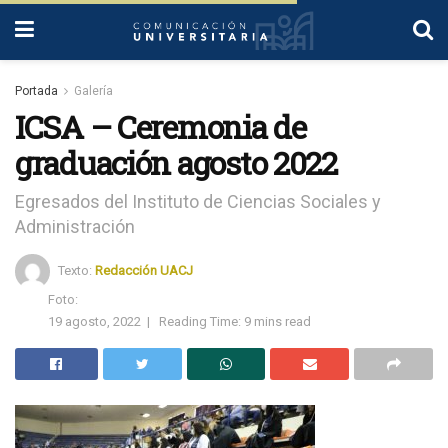
Portada
Galería
ICSA – Ceremonia de
graduación agosto 2022
Egresados del Instituto de Ciencias Sociales y
Administración
Texto:
Redacción UACJ
Foto:
19 agosto, 2022
|
Reading Time: 9 mins read