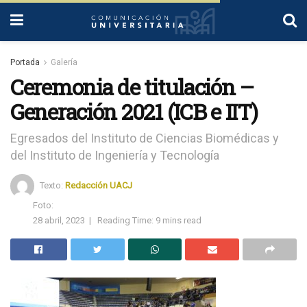
Portada
Galería
Ceremonia de titulación –
Generación 2021 (ICB e IIT)
Egresados del Instituto de Ciencias Biomédicas y
del Instituto de Ingeniería y Tecnología
Texto:
Redacción UACJ
Foto:
28 abril, 2023
|
Reading Time: 9 mins read