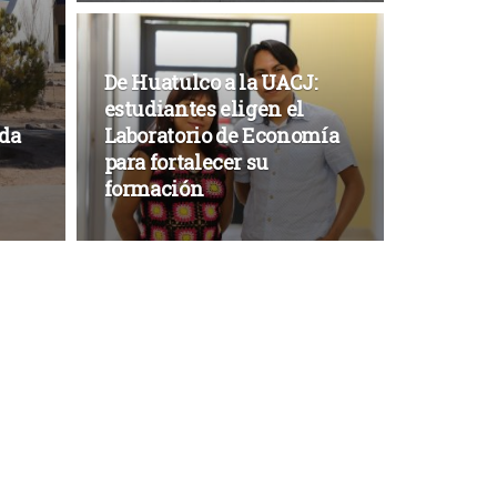
De Huatulco a la UACJ:
estudiantes eligen el
ida
Laboratorio de Economía
para fortalecer su
formación