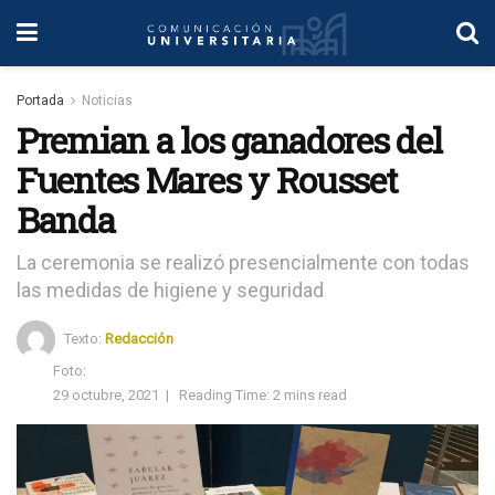
Portada
Noticias
Premian a los ganadores del
Fuentes Mares y Rousset
Banda
La ceremonia se realizó presencialmente con todas
las medidas de higiene y seguridad
Texto:
Redacción
Foto:
29 octubre, 2021
|
Reading Time: 2 mins read