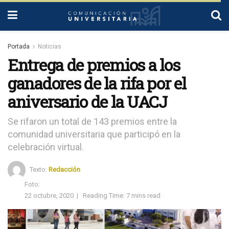
Portada
Noticias
Entrega de premios a los
ganadores de la rifa por el
aniversario de la UACJ
Se rifaron un total de 143 premios entre la
comunidad universitaria que participó en la
celebración virtual.
Texto:
Redacción
Foto:
22 octubre, 2020
|
Reading Time: 7 mins read