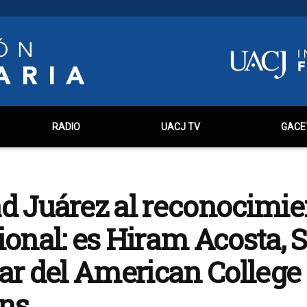
RADIO
UACJ TV
GACE
d Juárez al reconocimie
ional: es Hiram Acosta, 
ear del American College 
ans