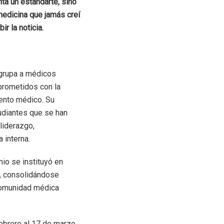
ta un estandarte, sino
medicina que jamás creí
ir la noticia.
agrupa a médicos
prometidos con la
iento médico. Su
udiantes que se han
liderazgo,
 interna.
io se instituyó en
, consolidándose
 comunidad médica
febrero al 17 de marzo