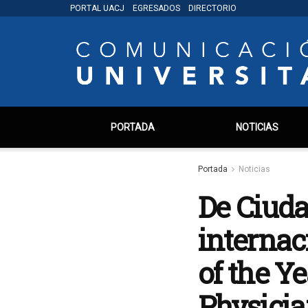
PORTAL UACJ
EGRESADOS
DIRECTORIO
PORTADA
NOTICIAS
Portada
Noticias
De Ciuda
internac
of the Y
Physici