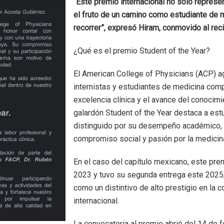
“Este premio internacional no solo represen
el fruto de un camino como estudiante de 
recorrer”, expresó Hiram, conmovido al recib
¿Qué es el premio Student of the Year?
El American College of Physicians (ACP) 
internistas y estudiantes de medicina com
excelencia clínica y el avance del conocim
galardón Student of the Year destaca a est
distinguido por su desempeño académico, 
compromiso social y pasión por la medicina
En el caso del capítulo mexicano, este prem
2023 y tuvo su segunda entrega este 2025
como un distintivo de alto prestigio en la
internacional.
La convocatoria al premio abrió del 14 de 