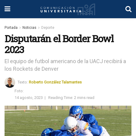
Portada
Noticias
Deporte
Disputarán el Border Bowl
2023
El equipo de futbol americano de la UACJ recibirá a
los Rockets de Denver
Texto:
Roberto González Talamantes
Foto:
14 agosto, 2023
|
Reading Time: 2 mins read