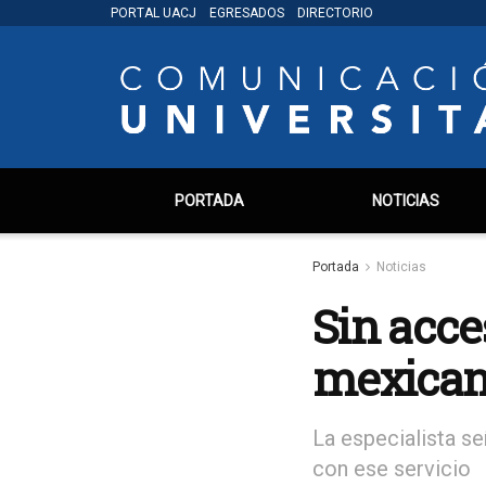
PORTAL UACJ
EGRESADOS
DIRECTORIO
PORTADA
NOTICIAS
Portada
Noticias
Sin acce
mexica
La especialista s
con ese servicio