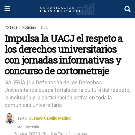
Portada
Noticias
DDU
Impulsa la UACJ el respeto a
los derechos universitarios
con jornadas informativas y
concurso de cortometraje
GALERÍA | La Defensoría de los Derechos
Universitarios busca fortalecer la cultura del respeto,
la inclusión y la participación activa en toda la
comunidad universitaria
Texto:
Gustavo Cabullo Madrid
Foto:
Cortesía
8 mayo, 2025
|
Reading Time: 2 mins read