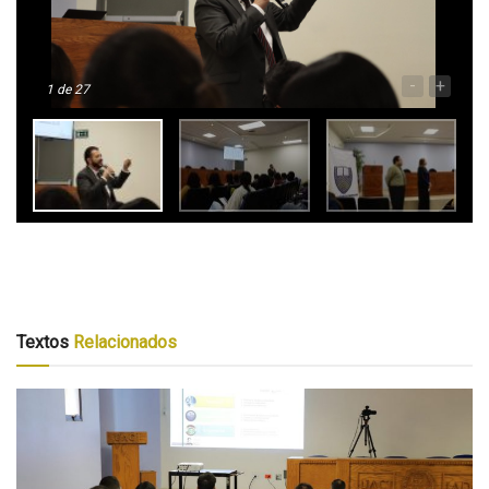
-
+
1
de 27
Textos
Relacionados