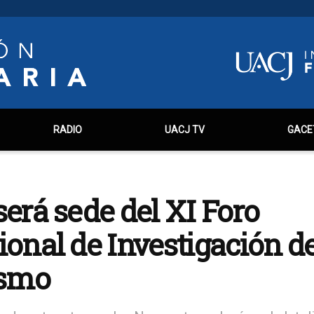
RADIO
UACJ TV
GACE
será sede del XI Foro
ional de Investigación de
ismo