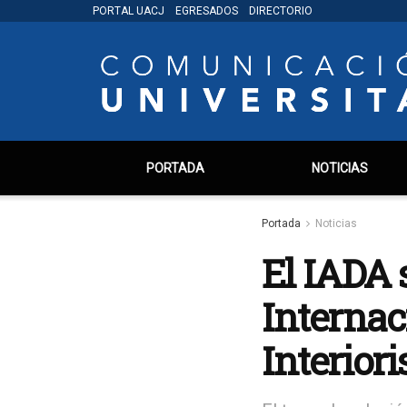
PORTAL UACJ
EGRESADOS
DIRECTORIO
PORTADA
NOTICIAS
Portada
Noticias
El IADA 
Internac
Interior