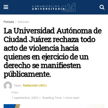
Portada
Noticias
La Universidad Autónoma de
Ciudad Juárez rechaza todo
acto de violencia hacia
quienes en ejercicio de un
derecho se manifiesten
públicamente.
Texto:
Redacción UACJ
Foto:
7 septiembre, 2020
|
Reading Time: 1 mins read