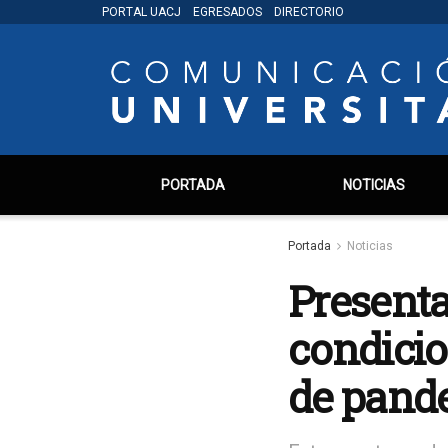
PORTAL UACJ
EGRESADOS
DIRECTORIO
PORTADA
NOTICIAS
Portada
Noticias
Presenta
condicio
de pand