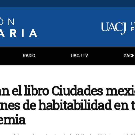
RADIO
UACJ TV
GACE
n el libro Ciudades mex
nes de habitabilidad en
emia