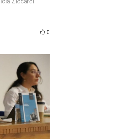
icia Ziccardi
0