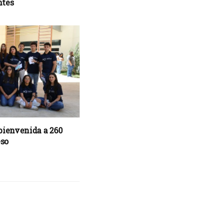
ntes
ienvenida a 260
eso