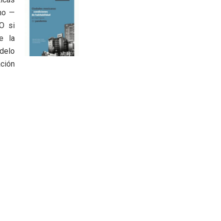
no —
O si
e la
odelo
ción