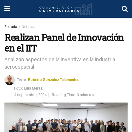
Portada
Noticias
Realizan Panel de Innovación
en el IIT
Analizan aspectos de la inventiva en la industria
aeroespacial
Texto:
Roberto González Talamantes
Foto:
Luis Meraz
4 septiembre, 2024
|
Reading Time: 3 mins read