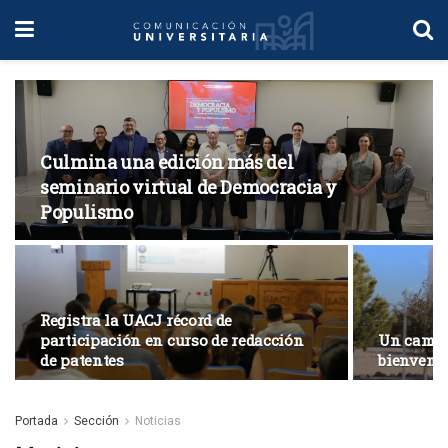
Culmina una edición más del
seminario virtual de Democracia y
Populismo
Registra la UACJ récord de
participación en curso de redacción
Un campus
de patentes
bienveni
Portada
Sección
Noticias